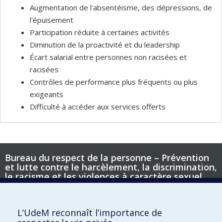
Augmentation de l'absentéisme, des dépressions, de
l'épuisement
Participation réduite à certaines activités
Diminution de la proactivité et du leadership
Écart salarial entre personnes non racisées et
racisées
Contrôles de performance plus fréquents ou plus
exigeants
Difficulté à accéder aux services offerts
Bureau du respect de la personne – Prévention
et lutte contre le harcèlement, la discrimination,
le racisme et les violences à caractère sexuel
Nous joindre
L’UdeM reconnaît l’importance de
3333, chemin Queen-Mary (angle Decelles)