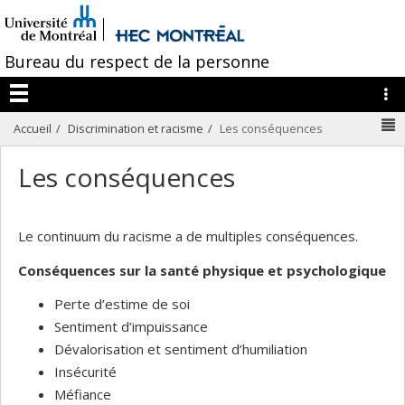
Passer
/
au
contenu
Bureau du respect de la personne
L
Menu
N
Accueil
Discrimination et racisme
Les conséquences
Les conséquences
Le continuum du racisme a de multiples conséquences.
Conséquences sur la santé physique et psychologique
Perte d’estime de soi
Sentiment d’impuissance
Dévalorisation et sentiment d’humiliation
Insécurité
Méfiance