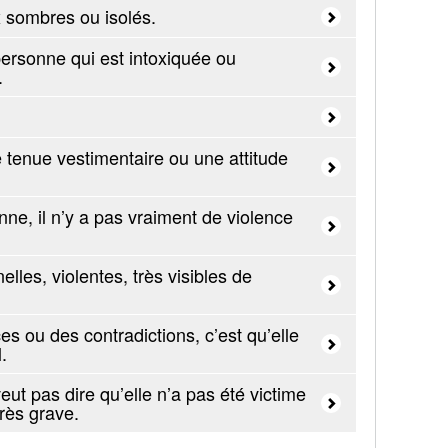
ux sombres ou isolés.
 personne qui est intoxiquée ou
.
 tenue vestimentaire ou une attitude
nne, il n’y a pas vraiment de violence
lles, violentes, très visibles de
es ou des contradictions, c’est qu’elle
.
eut pas dire qu’elle n’a pas été victime
très grave.