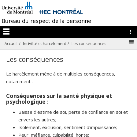
Passer
/
au
contenu
Bureau du respect de la personne
L
Menu
N
Accueil
Incivilité et harcèlement
Les conséquences
Les conséquences
Le harcèlement mène à de multiples conséquences,
notamment :
Conséquences sur la santé physique et
psychologique :
Baisse d'estime de soi, perte de confiance en soi et
envers les autres;
Isolement, exclusion, sentiment d'impuissance;
Peur, méfiance, culpabilité, honte;