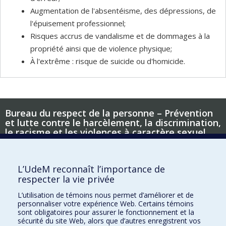
Augmentation de l'absentéisme, des dépressions, de
l'épuisement professionnel;
Risques accrus de vandalisme et de dommages à la
propriété ainsi que de violence physique;
À l'extrême : risque de suicide ou d'homicide.
Bureau du respect de la personne – Prévention
et lutte contre le harcèlement, la discrimination,
le racisme et les violences à caractère sexuel
Nous joindre
L’UdeM reconnaît l’importance de
3333, chemin Queen-Mary (angle Decelles)
respecter la vie privée
Bureau 543
L’utilisation de témoins nous permet d’améliorer et de
514 343-7020
personnaliser votre expérience Web. Certains témoins
respect@umontreal.ca
sont obligatoires pour assurer le fonctionnement et la
respect@hec.ca
sécurité du site Web, alors que d’autres enregistrent vos